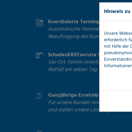
Hinweis zu
Koordinierte Terminplanung
Automatische Terminbestätigung sof
Unsere Webse
Beauftragung des Kunden
erforderlich 
mit Hilfe der
pseudonymisi
SchadenERSTservice Soforthilfe
Einverständni
Vor-Ort-Termin innerhalb von 48 Stu
Informationen
Notfall am selben Tag.
Ganzjährige Erreichbarkeit
Für unsere Kunden sind wir 24/7 erre
und stellen unsere Leistungen zur Ve