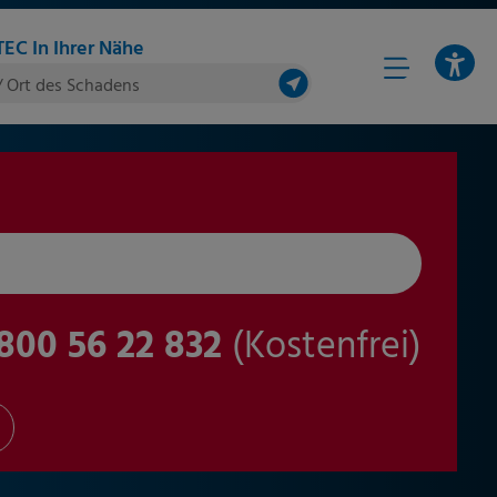
EC In Ihrer Nähe
/ Ort des Schadens
800 56 22 832
(Kostenfrei)