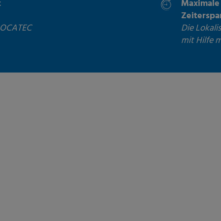
t
Maximale 
Zeiterspa
 LOCATEC
Die Lokali
mit Hilfe