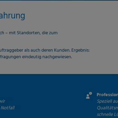
fahrung
ch – mit Standorten, die zum
uftraggeber als auch deren Kunden. Ergebnis:
efragungen eindeutig nachgewiesen.
Professi
wir
Speziell a
 Notfall
Qualitäts
schnelle L