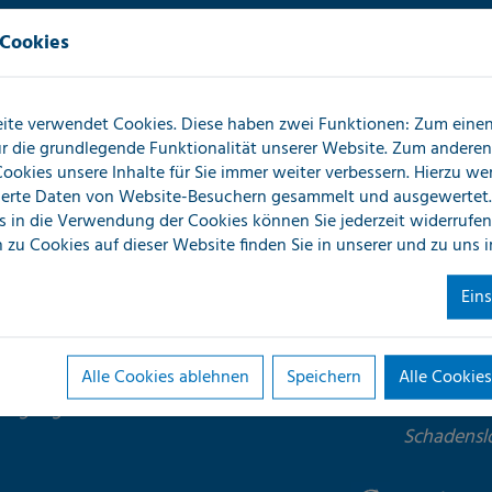
 Cookies
Transpar
Detaillier
ort nach
und Bild f
ite verwendet Cookies. Diese haben zwei Funktionen: Zum einen 
für die grundlegende Funktionalität unserer Website. Zum andere
 Cookies unsere Inhalte für Sie immer weiter verbessern. Hierzu w
Klare Ko
erte Daten von Website-Besuchern gesammelt und ausgewertet.
Erstberic
s in die Verwendung der Cookies können Sie jederzeit widerrufen
nden, im
Werktag bi
 zu Cookies auf dieser Website finden Sie in unserer
und zu uns 
Ansprechpa
Ein
Schnelle
Zügige Be
Alle Cookies ablehnen
Speichern
Alle Cookies
ichbar
Beauftrag
rfügung.
dokumentat
Schadenslo