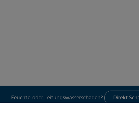
Feuchte-oder Leitungswasserschaden?
Direkt Sc
LECKORTUNG
UNSER SER
Leckortung in Gebäuden
SchadenER