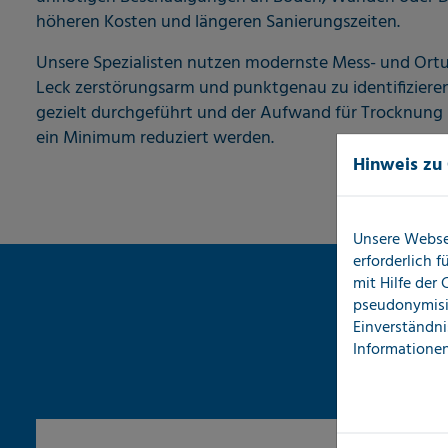
höheren Kosten und längeren Sanierungszeiten.
Unsere Spezialisten nutzen modernste Mess- und Ort
Leck zerstörungsarm und punktgenau zu identifiziere
gezielt durchgeführt und der Aufwand für Trocknung
ein Minimum reduziert werden.
Hinweis zu
Unsere Webse
erforderlich 
mit Hilfe der
pseudonymisi
Einverständni
Informationen