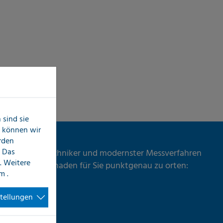
sind sie
n können wir
erden
 Das
ildeter Messtechniker und modernster Messverfahren
. Weitere
ester Zeit den Schaden für Sie punktgenau zu orten:
im
.
ng
stellungen