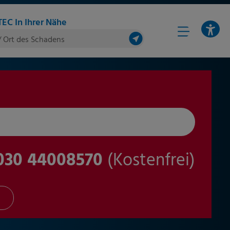
EC In Ihrer Nähe
/ Ort des Schadens
030 44008570
(Kostenfrei)