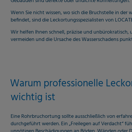
Gebäuden sind defekte oder undichte Rohrleitungen.
Wenn Sie nicht wissen, wo sich die Bruchstelle in der
befindet, sind die Leckortungsspezialisten von LOCATEC
Wir helfen Ihnen schnell, präzise und unbürokratisch,
vermeiden und die Ursache des Wasserschadens punktg
Warum professionelle Lecko
wichtig ist
Eine Rohrbruchortung sollte ausschließlich von erfah
durchgeführt werden. Ein „Freilegen auf Verdacht“ führ
unnötigen Beschädigungen an Böden, Wänden oder D