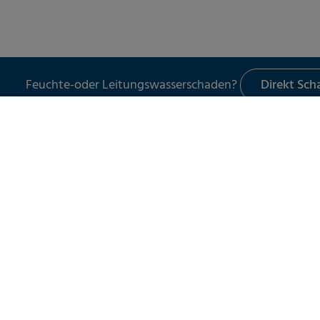
Feuchte-oder Leitungswasserschaden?
Direkt Sc
LECKORTUNG
UNSER SER
Leckortung in Gebäuden
SchadenER
Leckortung im Außenbereich
Schadena
Leckortung am Flachdach
Wasserroh
Spezialdie
Services f
Dichtigkei
Druck und
Wartungsv