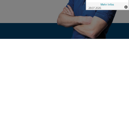
S
KONTAKT
eschichte
Ihre Anfrage
hmensgruppe
Werte
eam
rial